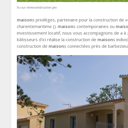
Vu sur immo-construction.pro
maison
s privilèges, partenaire pour la construction de 
charentemaritime ().
maison
s contemporaines ou
mais
investissement locatif, nous vous accompagnons de a à z 
bâtisseurs d'ici réalise la construction de
maison
s indiv
construction de
maison
s connectées près de barbezieu