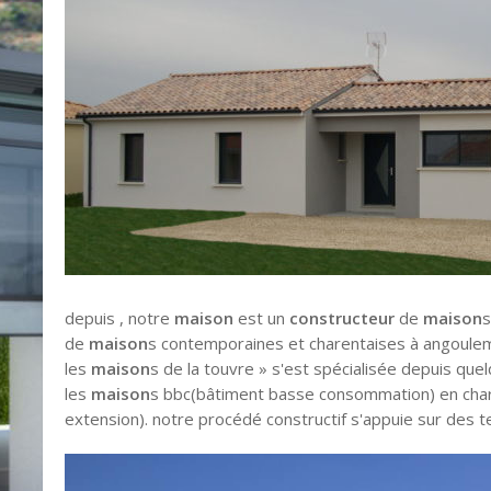
depuis , notre
maison
est un
constructeur
de
maison
s
de
maison
s contemporaines et charentaises à angouleme
les
maison
s de la touvre » s'est spécialisée depuis que
les
maison
s bbc(bâtiment basse consommation) en char
extension). notre procédé constructif s'appuie sur des 