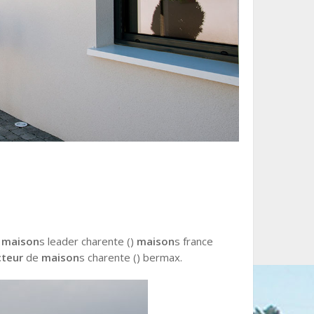
e
maison
s leader charente ()
maison
s france
cteur
de
maison
s charente () bermax.