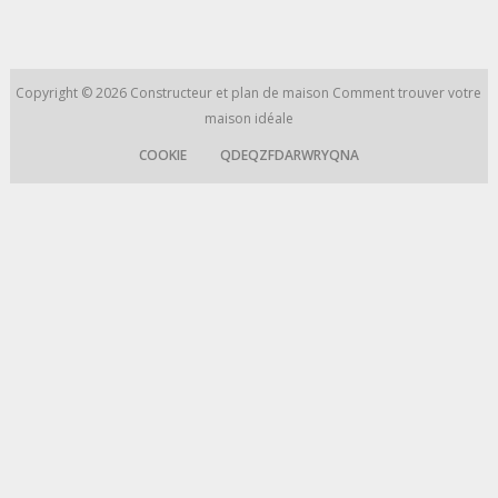
Copyright © 2026
Constructeur et plan de maison
Comment trouver votre
maison idéale
COOKIE
QDEQZFDARWRYQNA