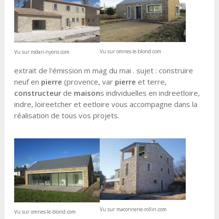
Vu sur omnes-le-blond.com
Vu sur rodari-nyons.com
extrait de l'émission m mag du mai . sujet : construire
neuf en
pierre
(provence, var
pierre
et terre,
constructeur
de
maison
s individuelles en indreetloire,
indre, loireetcher et eetloire vous accompagne dans la
réalisation de tous vos projets.
Vu sur maconnerie-rollin.com
Vu sur omnes-le-blond.com