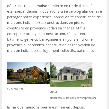
déc. construction
maison
s
pierre
en ile de france à
etampes () depuis . nous avons créé ce blog afin de faire
partager notre expérience. bonne visite construction de
maison
s individuelles, constructions en
pierre
.
construire en provence rodari sa charles et fils
entreprise btp nyons. construction, rénovation,
bâtiment, génie civil, maçonnerie à nyons en drôme
provençale, baronnies. construction et rénovation de
maison
individuelles, logement collectifs, batiments
Vu sur scarr.co
Vu sur
branellecbataillearchi.files.wordpress.com
la marque
maison
s
pierre
est née en . depuis,