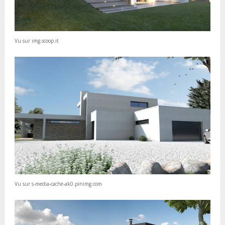
Vu sur img.scoop.it
Vu sur s-media-cache-ak0.pinimg.com