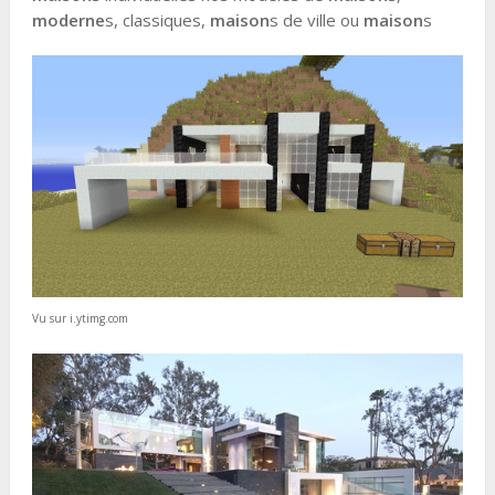
moderne
s, classiques,
maison
s de ville ou
maison
s
Vu sur i.ytimg.com