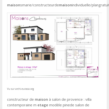
maison
smarie/constructeurde
maison
individuelle/plangratui
Vu sur archi-eurasia.org
constructeur de
maison
à salon de provence : villa
contemporaine m
etage
modèle pinede salon de