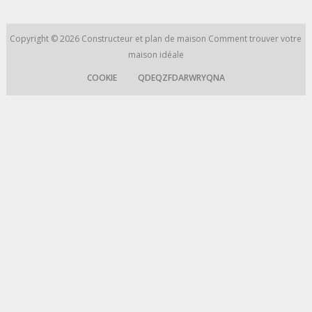
Copyright © 2026
Constructeur et plan de maison
Comment trouver votre
maison idéale
COOKIE
QDEQZFDARWRYQNA