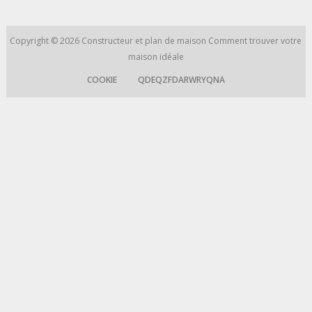
Copyright © 2026
Constructeur et plan de maison
Comment trouver votre
maison idéale
COOKIE
QDEQZFDARWRYQNA