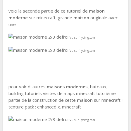
voici la seconde partie de ce tutoriel de
maison
moderne
sur minecraft, grande
maison
originale avec
une
Vu sur i.ytimg.com
Vu sur i.ytimg.com
pour voir d' autres
maison
s
moderne
s, bateaux,
building tutoriels visites de maps minecraft tuto iéme
partie de la construction de cette
maison
sur minecraft !
texture pack : enhanced x. minecraft
Vu sur i.ytimg.com