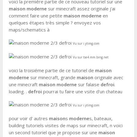
voici la premiére partie de ce nouveau tutoriel sur une
maison moderne
sur minecraft assez originale j'ai
comment faire une petite
maison moderne
en
quelques étapes très simple ? envoyez vos
maps/schematics à
Vu sur i.ytimg.com
Vu sur tse4.mm.bing.net
voici la troisiéme partie de ce tutoriel de
maison
moderne
sur minecraft, grande
maison
originale avec
une minecraft
maison moderne
sur falaise
defroi
.
loading. .
defroi
pourrai tu faire une vsite d'un chateau
Vu sur i.ytimg.com
pour voir d' autres
maison
s
moderne
s, bateaux,
building tutoriels visites de maps sur minecraft, n voici
un second tutoriel que je propose sur une
maison