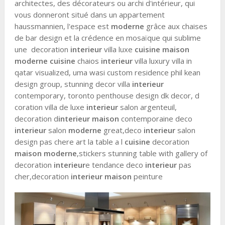
architectes, des décorateurs ou archi d'intérieur, qui
vous donneront situé dans un appartement
haussmannien, l'espace est
moderne
grâce aux chaises
de bar design et la crédence en mosaïque qui sublime
une decoration
interieur
villa luxe
cuisine maison
moderne cuisine
chaios
interieur
villa luxury villa in
qatar visualized, uma wasi custom residence phil kean
design group, stunning decor villa
interieur
contemporary, toronto penthouse design dk decor, d
coration villa de luxe
interieur
salon argenteuil,
decoration d
interieur maison
contemporaine deco
interieur
salon
moderne
great,deco
interieur
salon
design pas chere art la table a l
cuisine
decoration
maison moderne
,stickers stunning table with gallery of
decoration
interieur
e tendance deco
interieur
pas
cher,decoration
interieur maison
peinture