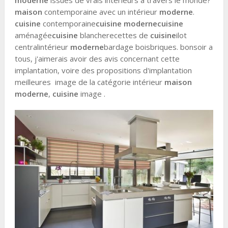
maison
contemporaine avec un intérieur
moderne
.
cuisine
contemporaine
cuisine moderne
cuisine
aménagée
cuisine
blancherecettes de
cuisine
ilot
centralintérieur
moderne
bardage boisbriques. bonsoir a
tous, j'aimerais avoir des avis concernant cette
implantation, voire des propositions d'implantation
meilleures image de la catégorie intérieur
maison
moderne
,
cuisine
image .