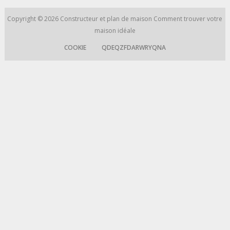
Copyright © 2026
Constructeur et plan de maison
Comment trouver votre
maison idéale
COOKIE
QDEQZFDARWRYQNA