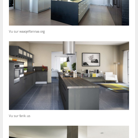
Vu sur waaqeffannaa.org
Vu sur farik.us